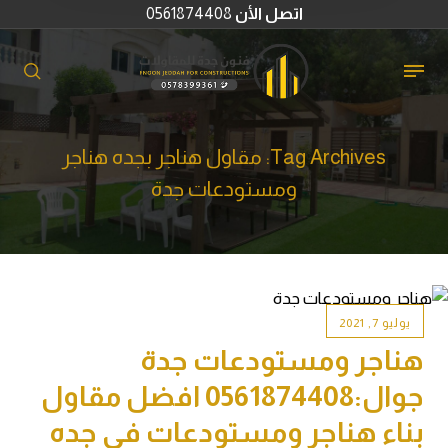
اتصل الأن
0561874408
Tag Archives: مقاول هناجر بجده هناجر
ومستودعات جدة
يوليو 7, 2021
هناجر ومستودعات جدة
جوال:0561874408 افضل مقاول
بناء هناجر ومستودعات في جده