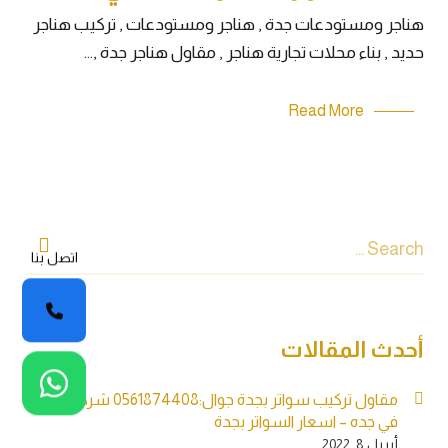
هناجر ومستودعات جدة , هناجر ومستودعات , تركيب هناجر
حديد , بناء محلات تجارية هناجر , مقاول هناجر جدة ,…
Read More
اتصل بنا
أحدث المقالات
مقاول تركيب سواتر بجدة جوال:0561874408 شركة سواتر
في جده – اسعار السواتر بجدة
أبريل 8, 2022