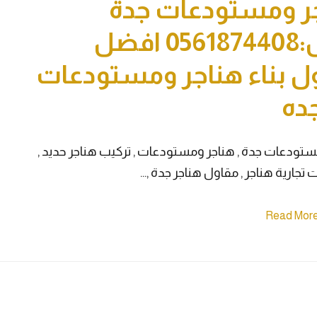
ر ومستودعات جدة
جوال:0561874408 افضل
ل بناء هناجر ومستودعات
ده
تودعات جدة , هناجر ومستودعات , تركيب هناجر حديد ,
ت تجارية هناجر , مقاول هناجر جدة ,…
Read Mor