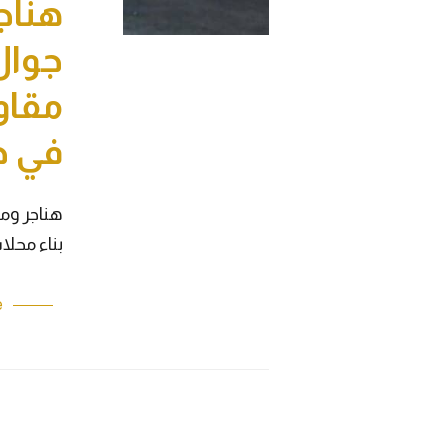
هناج
مقاو
في ج
هناجر ومس
بناء محلا
e